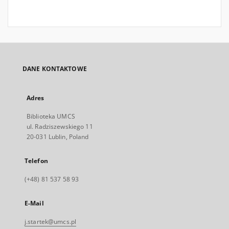
DANE KONTAKTOWE
Adres
Biblioteka UMCS
ul. Radziszewskiego 11
20-031 Lublin, Poland
Telefon
(+48) 81 537 58 93
E-Mail
j.startek@umcs.pl