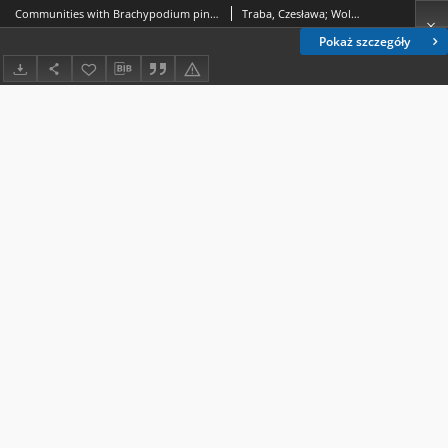
Communities with Brachypodium pinnatum and Bromus erectus in the Wiar and the San valleys
Traba, Czesława; Wolański, Paweł; Oklejewicz, Krzysztof
Pokaż szczegóły