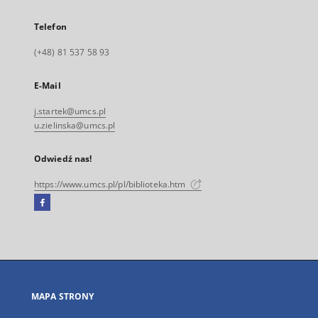
Telefon
(+48) 81 537 58 93
E-Mail
j.startek@umcs.pl
u.zielinska@umcs.pl
Odwiedź nas!
https://www.umcs.pl/pl/biblioteka.htm
Facebook
Link
zewnętrzny,
otworzy
się
w
nowej
MAPA STRONY
karcie