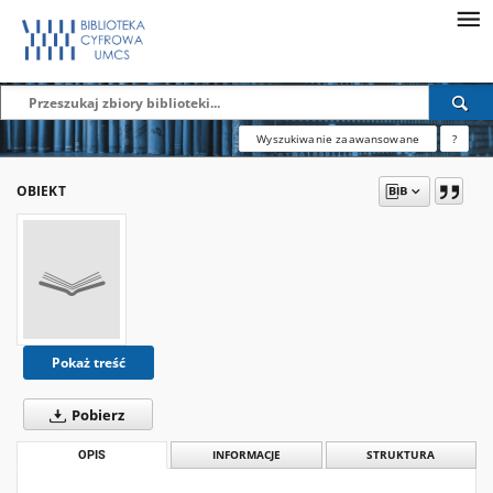
Wyszukiwanie zaawansowane
?
OBIEKT
Pokaż treść
Pobierz
OPIS
INFORMACJE
STRUKTURA