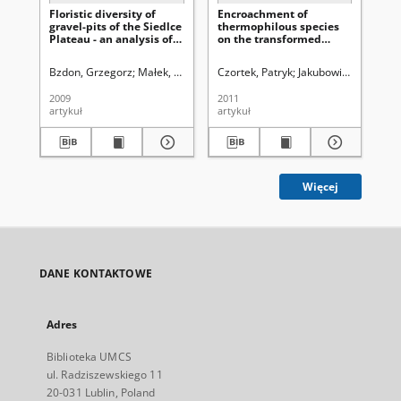
Floristic diversity of
Encroachment of
Th
gravel-pits of the Siedlce
thermophilous species
"D
Plateau - an analysis of
on the transformed
(Si
the flora
habitats (sand and
gravel pits) near Świecie
Bzdon, Grzegorz
Małek, Wanda. Red.
Czortek, Patryk
Jakubowicz, Teresa. 
Ci
on the Vistula
2009
2011
201
artykuł
artykuł
art
Więcej
DANE KONTAKTOWE
Adres
Biblioteka UMCS
ul. Radziszewskiego 11
20-031 Lublin, Poland