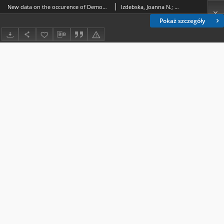
New data on the occurence of Demodex lacrimalis (Acari, Demodecidae) of the wood mouse Apodemus sylvaticus (Rodentia, Muridae)
Izdebska, Joanna N.; Fryderyk, Sławomira
Pokaż szczegóły