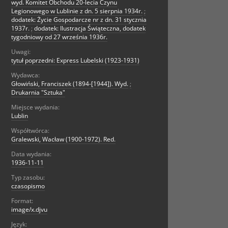
wyd. Komitet Obchodu 20-lecia Czynu
Legionowego w Lublinie z dn. 5 sierpnia 1934r.
;
dodatek: Życie Gospodarcze nr z dn. 31 stycznia
1937r.
;
dodatek: Ilustracja Świąteczna, dodatek
tygodniowy od 27 września 1936r.
Uwagi:
tytuł poprzedni: Express Lubelski (1923-1931)
Wydawca:
Głowiński, Franciszek (1894-[1944]). Wyd.
;
Drukarnia "Sztuka"
Miejsce wydania:
Lublin
Współtwórca:
Gralewski, Wacław (1900-1972). Red.
Data wydania:
1936-11-11
Typ zasobu:
czasopismo
Format:
image/x.djvu
Język: