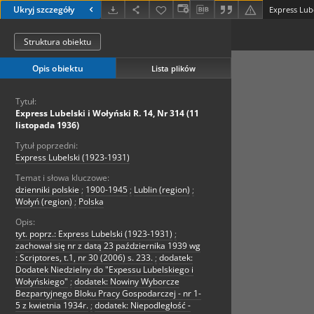
Ukryj szczegóły
Struktura obiektu
Opis obiektu
Lista plików
Tytuł:
Express Lubelski i Wołyński R. 14, Nr 314 (11
listopada 1936)
Tytuł poprzedni:
Express Lubelski (1923-1931)
Temat i słowa kluczowe:
dzienniki polskie
;
1900-1945
;
Lublin (region)
;
Wołyń (region)
;
Polska
Opis:
tyt. poprz.: Express Lubelski (1923-1931)
;
zachował się nr z datą 23 października 1939 wg
: Scriptores, t.1, nr 30 (2006) s. 233.
;
dodatek:
Dodatek Niedzielny do "Expessu Lubelskiego i
Wołyńskiego"
;
dodatek: Nowiny Wyborcze
Bezpartyjnego Bloku Pracy Gospodarczej - nr 1-
5 z kwietnia 1934r.
;
dodatek: Niepodległość -