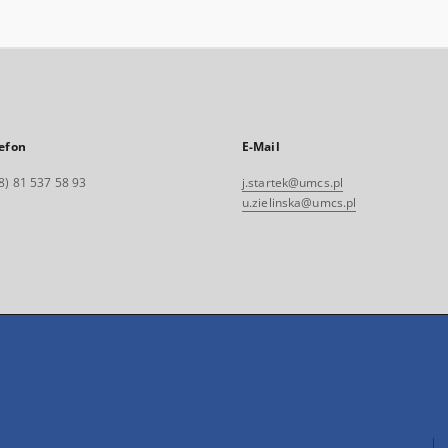
efon
E-Mail
8) 81 537 58 93
j.startek@umcs.pl
u.zielinska@umcs.pl