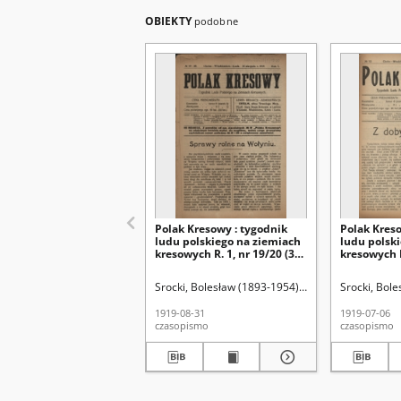
OBIEKTY
podobne
Polak Kresowy : tygodnik
Polak Kreso
ludu polskiego na ziemiach
ludu polsk
kresowych R. 1, nr 19/20 (31
kresowych R.
sierpnia 1919)
1919)
Srocki, Bolesław (1893-1954). Red.
Straż Kresow
Srocki, Bole
1919-08-31
1919-07-06
czasopismo
czasopismo