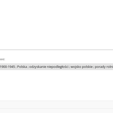
owe:
900-1945 ; Polska ; odzyskanie niepodległości ; wojsko polskie ; porady roln