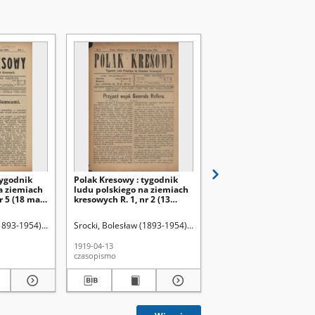
tygodnik
Polak Kresowy : tygodnik
Polak Kresowy : tygodn
a ziemiach
ludu polskiego na ziemiach
ludu polskiego na zie
r 5 (18 maja
kresowych R. 1, nr 2 (13
kresowych R. 1, nr 15 (
kwietnia 1919)
lipca 1919)
1893-1954). Red.
Straż Kresowa
Srocki, Bolesław (1893-1954). Red.
Straż Kresowa
Srocki, Bolesław (1893-1
1919-04-13
1919-07-27
czasopismo
czasopismo