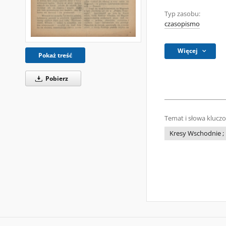
Typ zasobu:
czasopismo
Więcej
Pokaż treść
Pobierz
Temat i słowa klucz
Kresy Wschodnie ; 1