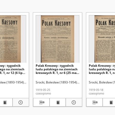
wy : tygodnik
Polak Kresowy : tygodnik
Polak Kresowy : 
iego na ziemiach
ludu polskiego na ziemiach
ludu polskiego n
 1, nr 12 (6 lipca
kresowych R. 1, nr 6 (25 maja
kresowych R. 1, n
1919)
1919)
a
sław (1893-1954). Red.
Straż Kresowa
Srocki, Bolesław (1893-1954). Red.
Straż Kresowa
Srocki, Bolesław (
1919-05-25
1919-05-18
czasopismo
czasopismo