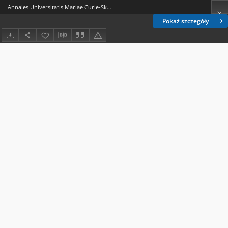
Annales Universitatis Mariae Curie-Skłodowska. Sectio B, Geographia, Geologia, Mineralogia et Petrographia Vol. 70 (2015), 2. Spis treści
Pokaż szczegóły