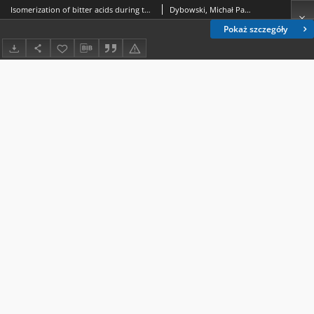
Isomerization of bitter acids during the brewing process
Dybowski, Michał Paweł (1985- ); Typek, Rafał (1985- ); Bernacik, Katarzyna; Dawidowicz, Andrzej L. (1950- )
Pokaż szczegóły