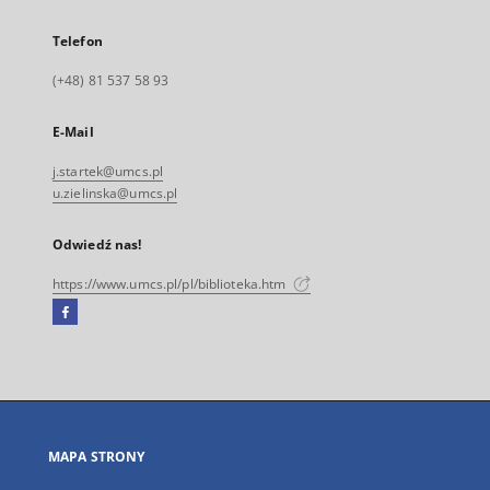
Telefon
(+48) 81 537 58 93
E-Mail
j.startek@umcs.pl
u.zielinska@umcs.pl
Odwiedź nas!
https://www.umcs.pl/pl/biblioteka.htm
Facebook
Link
zewnętrzny,
otworzy
się
w
nowej
MAPA STRONY
karcie