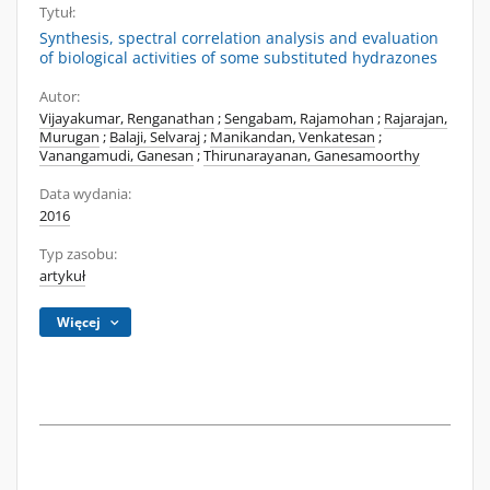
Tytuł:
Synthesis, spectral correlation analysis and evaluation
of biological activities of some substituted hydrazones
Autor:
Vijayakumar, Renganathan
;
Sengabam, Rajamohan
;
Rajarajan,
Murugan
;
Balaji, Selvaraj
;
Manikandan, Venkatesan
;
Vanangamudi, Ganesan
;
Thirunarayanan, Ganesamoorthy
Data wydania:
2016
Typ zasobu:
artykuł
Więcej