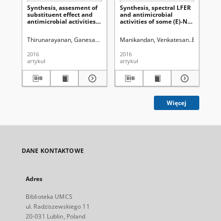
Synthesis, assesment of
Synthesis, spectral LFER
Syn
substituent effect and
and antimicrobial
st
antimicrobial activities
activities of some (E)-N
ant
of some substituted (E)-
1- )-׳ (substituted
so
N-benzylidene-5-
phenyl)ethylidene)benzohydrazid
na
Thirunarayanan, Ganesamoorthy
Manikandan, Venkatesan
Vanangamudi, Ganesan
Senbagam,
Balaji, Sel
Th
bromopyridin-2-amines
br
est
2016
2016
201
artykuł
artykuł
art
Więcej
DANE KONTAKTOWE
Adres
Biblioteka UMCS
ul. Radziszewskiego 11
20-031 Lublin, Poland