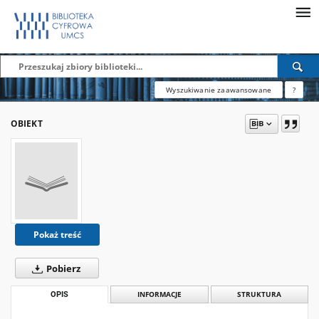
Wyszukiwanie zaawansowane
?
OBIEKT
Pokaż treść
Pobierz
OPIS
INFORMACJE
STRUKTURA