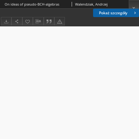
On ideas of pseudo-BCH-algebras
Walendziak, Andrzej
Pokaż szczegóły