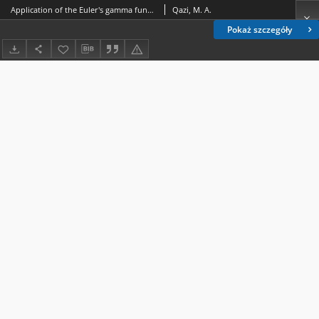
Application of the Euler's gamma function to a problem related to F. Carlson's uniqueness theorem
Qazi, M. A.
Pokaż szczegóły