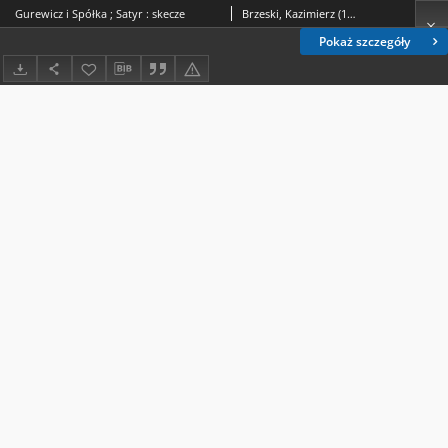
Gurewicz i Spółka ; Satyr : skecze
Brzeski, Kazimierz (1905?-1944)
Pokaż szczegóły