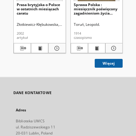
Prasa brytyjska o Polsce
Sprawa Polska :
Sp
w ostatnich miesiącach
miesięcznik poświęcony
mi
caratu
zagadnieniom życia
za
narodowego
na
Złotkiewicz-Kłębukowska, Joanna
Uniwersytet Marii Curie-Skłodowskiej
Toruń, Leopold.
Tor
2002
1914
191
artykuł
czasopismo
cza
Więcej
DANE KONTAKTOWE
Adres
Biblioteka UMCS
ul. Radziszewskiego 11
20-031 Lublin, Poland