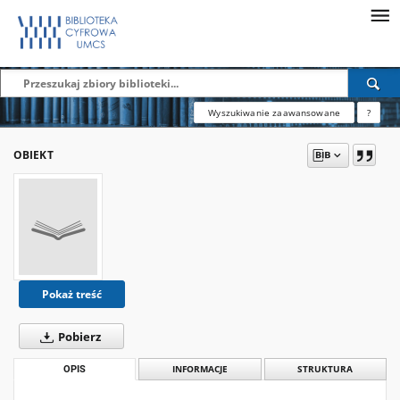
Wyszukiwanie zaawansowane
?
OBIEKT
Pokaż treść
Pobierz
OPIS
INFORMACJE
STRUKTURA