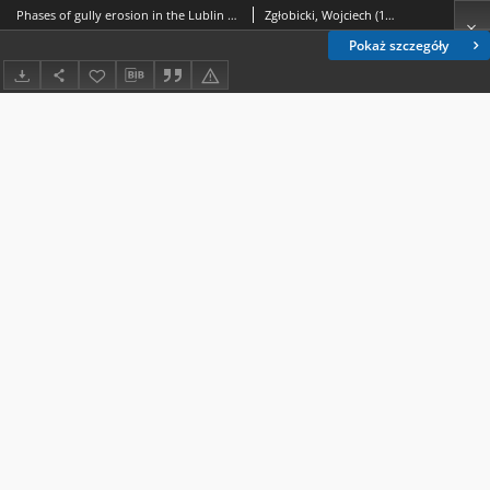
Phases of gully erosion in the Lublin Upland and Roztocze region
Zgłobicki, Wojciech (1971- ); Rodzik, Jan; Superson, Józef; Dotterweich, Markus; Schmitt, Anne
Pokaż szczegóły