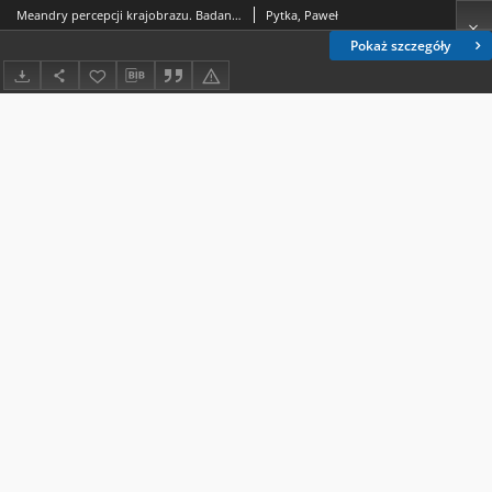
Meandry percepcji krajobrazu. Badania empiryczne wśród młodzieży gimnazjalnej
Pytka, Paweł
Pokaż szczegóły