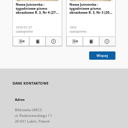
Nowa Jutrzenka :
Nowa Jutrzenka :
No
tygodniowe pismo
tygodniowe pismo
ty
obrazkowe R. 3, Nr 4 (27
obrazkowe R. 3, Nr 3 (20
obr
stycz. 1910)
stycz. 1910)
lut
1910-01-27
1910
191
czasopismo
czasopismo
cza
Więcej
DANE KONTAKTOWE
Adres
Biblioteka UMCS
ul. Radziszewskiego 11
20-031 Lublin, Poland