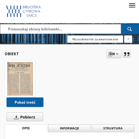
Wyszukiwanie zaawansowane
?
OBIEKT
Pokaż treść
Pobierz
OPIS
INFORMACJE
STRUKTURA