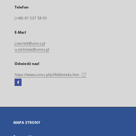
Telefon
(+48) 81 537 58 93
E-Mail
j.startek@umcs.pl
u.zielinska@umcs.pl
Odwiedź nas!
https://www.umcs.pl/pl/biblioteka.htm
Facebook
Link
zewnętrzny,
otworzy
się
w
nowej
MAPA STRONY
karcie