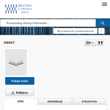
Wyszukiwanie zaawansowane
?
OBIEKT
Pokaż treść
Pobierz
OPIS
INFORMACJE
STRUKTURA