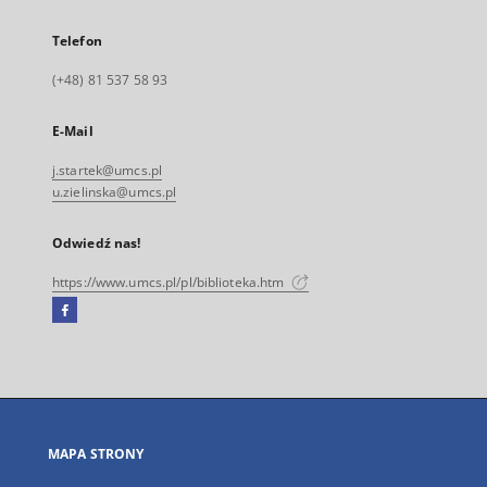
Telefon
(+48) 81 537 58 93
E-Mail
j.startek@umcs.pl
u.zielinska@umcs.pl
Odwiedź nas!
https://www.umcs.pl/pl/biblioteka.htm
Facebook
Link
zewnętrzny,
otworzy
się
w
nowej
MAPA STRONY
karcie