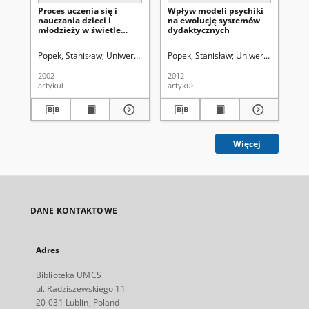
Proces uczenia się i
Wpływ modeli psychiki
An
nauczania dzieci i
na ewolucję systemów
Ma
młodzieży w świetle
dydaktycznych
Skł
różnic indywidualnych
Pa
Vol
Popek, Stanisław
Uniwersytet Marii Curie-Skłodowskiej (Lublin)
Popek, Stanisław
Uniwersytet Marii C
Pop
2002
2012
200
artykuł
artykuł
art
Więcej
DANE KONTAKTOWE
Adres
Biblioteka UMCS
ul. Radziszewskiego 11
20-031 Lublin, Poland