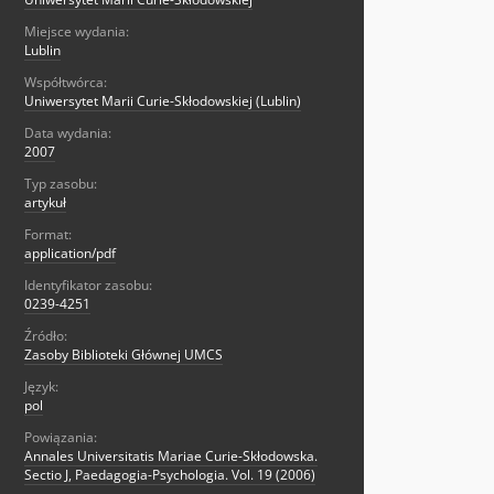
Miejsce wydania:
Lublin
Współtwórca:
Uniwersytet Marii Curie-Skłodowskiej (Lublin)
Data wydania:
2007
Typ zasobu:
artykuł
Format:
application/pdf
Identyfikator zasobu:
0239-4251
Źródło:
Zasoby Biblioteki Głównej UMCS
Język:
pol
Powiązania:
Annales Universitatis Mariae Curie-Skłodowska.
Sectio J, Paedagogia-Psychologia. Vol. 19 (2006)