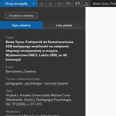
Ukryj szczegóły
Struktura obiektu
Opis obiektu
Lista plików
Tytuł:
Beata Tęcza, Podręcznik do Kwestionariusza
EEM badającego wrażliwość na natężenie
ekspresji emocjonalnej w muzyce,
Wydawnictwo UMCS, Lublin 2006, ss. 60
[recenzja]
Autor:
Bereziewicz, Ewelina
Temat i słowa kluczowe:
pedagogika
;
psychologia
;
recenzje książek
Opis:
Artykuł z: Annales Universitatis Mariae Curie-
Skłodowska. Sectio J, Paedagogia-Psychologia.
Vol. 19 (2006), s. 211-213
Wydawca:
Uniwersytet Marii Curie-Skłodowskiej