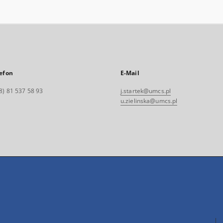
efon
E-Mail
8) 81 537 58 93
j.startek@umcs.pl
u.zielinska@umcs.pl