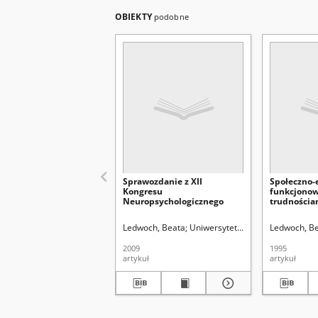
OBIEKTY
podobne
Sprawozdanie z XII
Społeczno-
Kongresu
funkcjonow
Neuropsychologicznego
trudnościa
szkolnej
Ledwoch, Beata
Uniwersytet Marii Curie-Skłodows
Ledwoch, Be
2009
1995
artykuł
artykuł