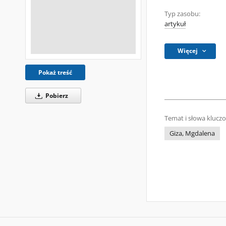
Typ zasobu:
artykuł
Więcej
Pokaż treść
Pobierz
Temat i słowa klucz
Giza, Mgdalena