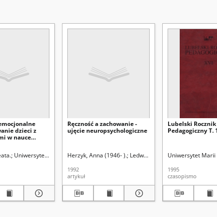
emocjonalne
Ręczność a zachowanie -
Lubelski Rocznik
anie dzieci z
ujęcie neuropsychologiczne
Pedagogiczny T. 
mi w nauce
kiej (Lublin)
ata.
Uniwersytet Marii Curie-Skłodowskiej (Lublin)
Herzyk, Anna (1946- ).
Ledwoch, Beata.
Popek, Stanisław (1936- ). Re
Uniwersytet Marii 
Uniwersytet Ma
1992
1995
artykuł
czasopismo