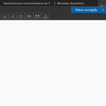
Kwestionariusz Ustosunkowania do Twórczości (KUT )- prezentacja metody eksperymentalnej
Bernacka, Ryszarda Ewa
Pokaż szczegóły