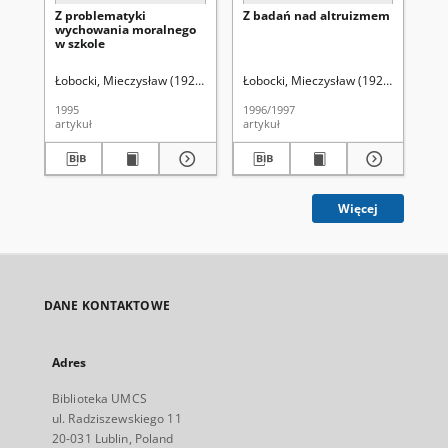
Z problematyki
Z badań nad altruizmem
Mo
wychowania moralnego
pe
w szkole
Łobocki, Mieczysław (1929-2012).
Łobocki, Mieczysław (1929-2012).
Uniwersytet Marii Curie-Skłodowskiej
Łob
Un
1995
1996/1997
199
artykuł
artykuł
art
Więcej
DANE KONTAKTOWE
Adres
Biblioteka UMCS
ul. Radziszewskiego 11
20-031 Lublin, Poland