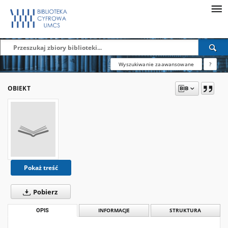
Wyszukiwanie zaawansowane
?
OBIEKT
Pokaż treść
Pobierz
OPIS
INFORMACJE
STRUKTURA