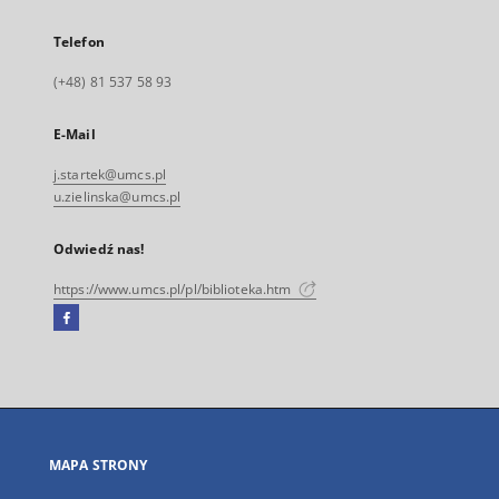
Telefon
(+48) 81 537 58 93
E-Mail
j.startek@umcs.pl
u.zielinska@umcs.pl
Odwiedź nas!
https://www.umcs.pl/pl/biblioteka.htm
Facebook
Link
zewnętrzny,
otworzy
się
w
nowej
MAPA STRONY
karcie