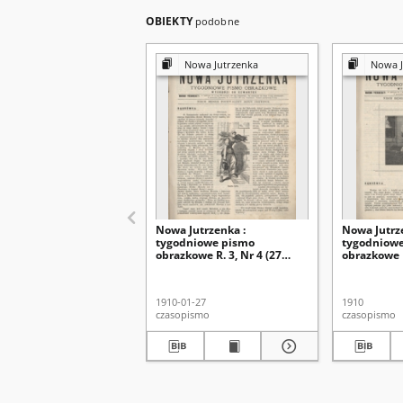
OBIEKTY
podobne
Nowa Jutrzenka
Nowa J
Nowa Jutrzenka :
Nowa Jutrz
tygodniowe pismo
tygodniow
obrazkowe R. 3, Nr 4 (27
obrazkowe R
stycz. 1910)
stycz. 1910)
1910-01-27
1910
czasopismo
czasopismo