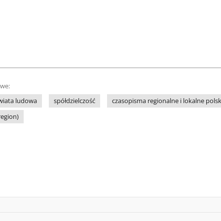
owe:
wiata ludowa
spółdzielczość
czasopisma regionalne i lokalne polsk
region)