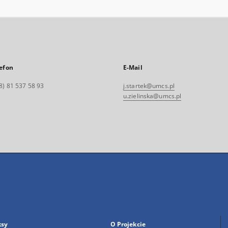
efon
E-Mail
8) 81 537 58 93
j.startek@umcs.pl
u.zielinska@umcs.pl
ksy
O Projekcie