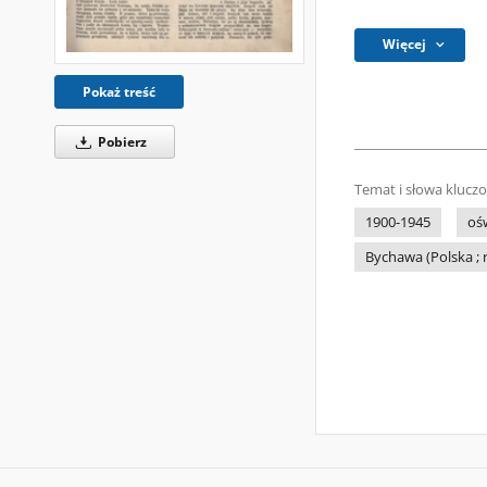
Więcej
Pokaż treść
Pobierz
Temat i słowa klucz
1900-1945
oś
Bychawa (Polska ; 