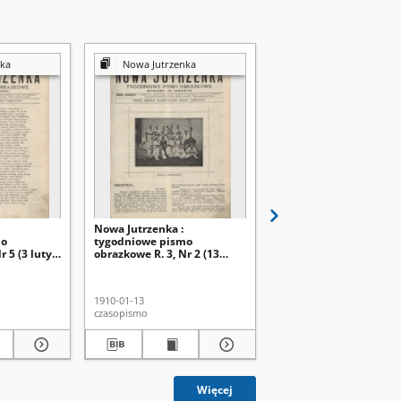
ka
Nowa Jutrzenka
Nowa Jutrzenka
Nowa Jutrzenka :
Nowa Jutrzenka :
mo
tygodniowe pismo
tygodniowe pismo
r 5 (3 luty
obrazkowe R. 3, Nr 2 (13
obrazkowe R. 3, Nr 1 (6 
stycz. 1910)
1910)
1910-01-13
1910-01-06
czasopismo
czasopismo
Więcej