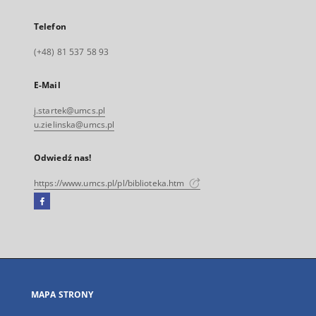
Telefon
(+48) 81 537 58 93
E-Mail
j.startek@umcs.pl
u.zielinska@umcs.pl
Odwiedź nas!
https://www.umcs.pl/pl/biblioteka.htm
Facebook
Link
zewnętrzny,
otworzy
się
w
nowej
MAPA STRONY
karcie