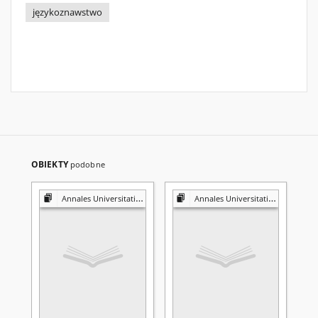
językoznawstwo
OBIEKTY
podobne
Annales Universitatis Mariae Curie-Skłodowska. Sectio FF, Philologiae
Annales Universitatis Mariae Curie-Skłodowska. Sectio FF, Philologiae