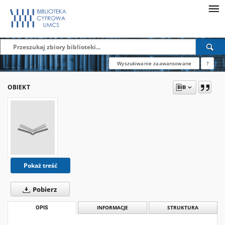
Wyszukiwanie zaawansowane
?
OBIEKT
Pokaż treść
Pobierz
OPIS
INFORMACJE
STRUKTURA