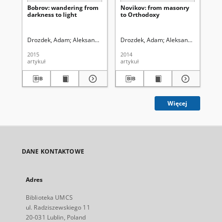
Bobrov: wandering from
Novikov: from masonry
Sp
darkness to light
to Orthodoxy
ar
ku
Ros
Drozdek, Adam
Aleksandrowicz-Ulrich, Alina (1931- ). Redaktor
Drozdek, Adam
Aleksandrowicz-Ulric
Soc
2015
2014
192
artykuł
artykuł
ksi
Więcej
DANE KONTAKTOWE
Adres
Biblioteka UMCS
ul. Radziszewskiego 11
20-031 Lublin, Poland