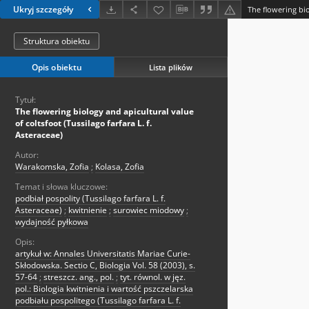
Ukryj szczegóły
Struktura obiektu
Opis obiektu
Lista plików
Tytuł:
The flowering biology and apicultural value
of coltsfoot (Tussilago farfara L. f.
Asteraceae)
Autor:
Warakomska, Zofia
;
Kolasa, Zofia
Temat i słowa kluczowe:
podbiał pospolity (Tussilago farfara L. f.
Asteraceae)
;
kwitnienie
;
surowiec miodowy
;
wydajność pyłkowa
Opis:
artykuł w: Annales Universitatis Mariae Curie-
Skłodowska. Sectio C, Biologia Vol. 58 (2003), s.
57-64
;
streszcz. ang., pol.
;
tyt. równol. w jęz.
pol.: Biologia kwitnienia i wartość pszczelarska
podbiału pospolitego (Tussilago farfara L. f.