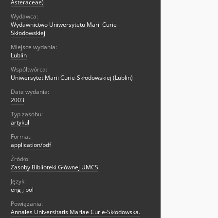
Asteraceae)
Wydawca:
Wydawnictwo Uniwersytetu Marii Curie-
Skłodowskiej
Miejsce wydania:
Lublin
Współtwórca:
Uniwersytet Marii Curie-Skłodowskiej (Lublin)
Data wydania:
2003
Typ zasobu:
artykuł
Format:
application/pdf
Źródło:
Zasoby Biblioteki Głównej UMCS
Język:
eng ; pol
Powiązania:
Annales Universitatis Mariae Curie-Skłodowska.