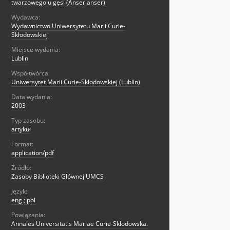
twarzowego u gęsi (Anser anser)
Wydawca:
Wydawnictwo Uniwersytetu Marii Curie-
Skłodowskiej
Miejsce wydania:
Lublin
Współtwórca:
Uniwersytet Marii Curie-Skłodowskiej (Lublin)
Data wydania:
2003
Typ zasobu:
artykuł
Format:
application/pdf
Źródło:
Zasoby Biblioteki Głównej UMCS
Język:
eng ; pol
Powiązania:
Annales Universitatis Mariae Curie-Skłodowska.