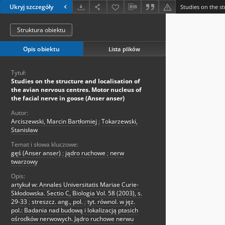
Ukryj szczegóły
Struktura obiektu
Opis obiektu
Lista plików
Tytuł:
Studies on the structure and localisation of
the avian nervous centres. Motor nucleus of
the facial nerve in goose (Anser anser)
Autor:
Arciszewski, Marcin Bartłomiej
;
Tokarzewski,
Stanisław
Temat i słowa kluczowe:
gęś (Anser anser)
;
jądro ruchowe
;
nerw
twarzowy
Opis:
artykuł w: Annales Universitatis Mariae Curie-
Skłodowska. Sectio C, Biologia Vol. 58 (2003), s.
29-33
;
streszcz. ang., pol.
;
tyt. równol. w jęz.
pol.: Badania nad budową i lokalizacją ptasich
ośrodków nerwowych. Jądro ruchowe nerwu