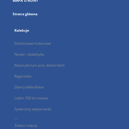
MAPA STRONY
karcie
Strona główna
Kolekcje
Dziedzictwo kulturowe
Nauka i dydaktyka
Repozytorium prac doktorskich
Regionalia
Zbiory bibliofilskie
Lublin 700 lat miasta
Społeczny wpływ nauki
...
Zobacz więcej