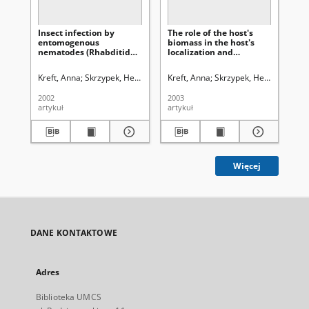
Insect infection by
The role of the host's
Eff
entomogenous
biomass in the host's
in
nematodes (Rhabditida:
localization and
ohr
Steinernematide and
recognition by
Gra
Heterorhabditidae) in
enthomopathogenic
en
Kreft, Anna
Skrzypek, Henryk
Uniwersytet Marii Curie-Skłodowskiej (L
Kreft, Anna
Skrzypek, Henryk
Uniwer
Kre
the conditions of
neumatodes
ne
competition
(Rhabditida:
sp
2002
2003
200
Steinernematidae and
sp
artykuł
artykuł
art
Heterorhabditidae)
Rh
Więcej
DANE KONTAKTOWE
Adres
Biblioteka UMCS