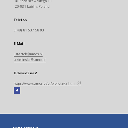
ul. Radziszewskiego 11
20-031 Lublin, Poland
Telefon
(+48) 81 537 58 93
E-Mail
j.startek@umcs.pl
u.zielinska@umcs.pl
Odwiedź nas!
https://www.umcs.pl/pl/biblioteka.htm
Facebook
Link
zewnętrzny,
otworzy
się
w
nowej