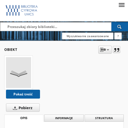
Wyszukiwanie zaawansowane
?
OBIEKT
Pokaż treść
Pobierz
OPIS
INFORMACJE
STRUKTURA