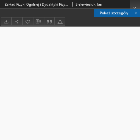
Zakład Fizyki Ogólnej i Dydaktyki Fizyki IF UMCS
Sielewiesiuk, Jan
Pokaż szczegóły