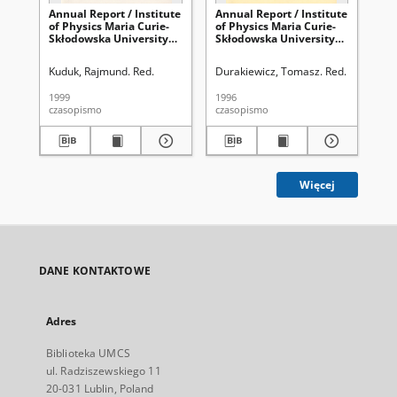
Annual Report / Institute
Annual Report / Institute
Ann
of Physics Maria Curie-
of Physics Maria Curie-
of 
Skłodowska University
Skłodowska University
Sk
1998
1996
19
Kuduk, Rajmund. Red.
Durakiewicz, Tomasz. Red.
Kud
1999
1996
200
czasopismo
czasopismo
cza
Więcej
DANE KONTAKTOWE
Adres
Biblioteka UMCS
ul. Radziszewskiego 11
20-031 Lublin, Poland