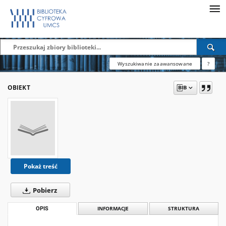
Wyszukiwanie zaawansowane
?
OBIEKT
Pokaż treść
Pobierz
OPIS
INFORMACJE
STRUKTURA