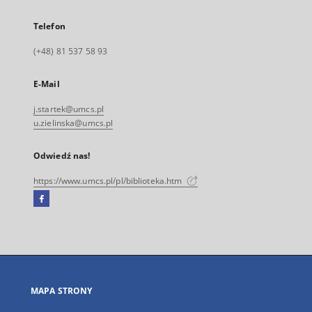
Telefon
(+48) 81 537 58 93
E-Mail
j.startek@umcs.pl
u.zielinska@umcs.pl
Odwiedź nas!
https://www.umcs.pl/pl/biblioteka.htm
Facebook
Link
zewnętrzny,
otworzy
się
w
nowej
MAPA STRONY
karcie