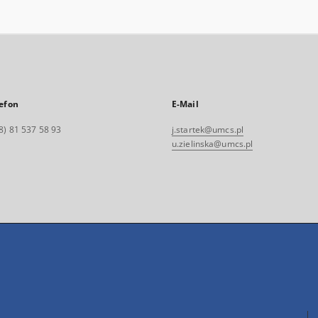
efon
E-Mail
8) 81 537 58 93
j.startek@umcs.pl
u.zielinska@umcs.pl