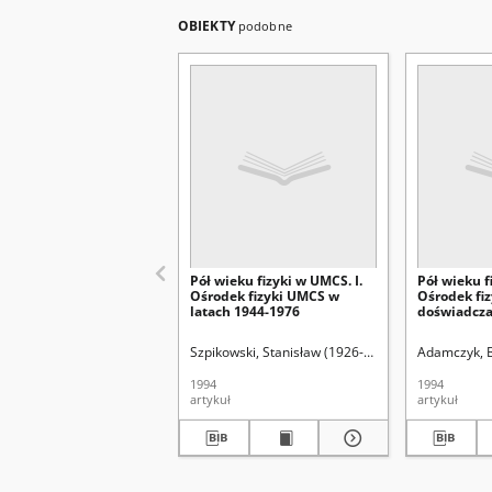
OBIEKTY
podobne
Pół wieku fizyki w UMCS. I.
Pół wieku f
Ośrodek fizyki UMCS w
Ośrodek fiz
latach 1944-1976
doświadcz
latach 197
Szpikowski, Stanisław (1926-2014)
Sielewiesiuk, J
Adamczyk, 
1994
1994
artykuł
artykuł