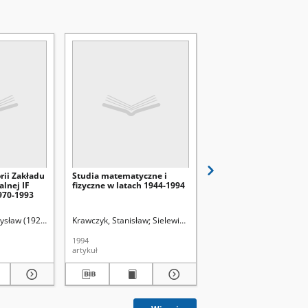
orii Zakładu
Studia matematyczne i
Zakład Fizyki Stosowan
alnej IF
fizyczne w latach 1944-1994
UMCS w 50-lecie
970-1993
Uniwersytetu
d.
ysław (1924-2001)
Krawczyk, Stanisław
Sielewiesiuk, Jan. Red.
Sielewiesiuk, Jan. Red.
Adamczyk, Bogdan (193
1994
1994
artykuł
artykuł