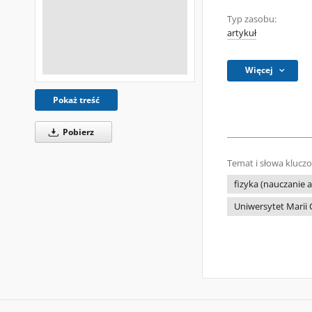
Typ zasobu:
artykuł
Więcej
Pokaż treść
Pobierz
Temat i słowa klucz
fizyka (nauczanie 
Uniwersytet Marii C