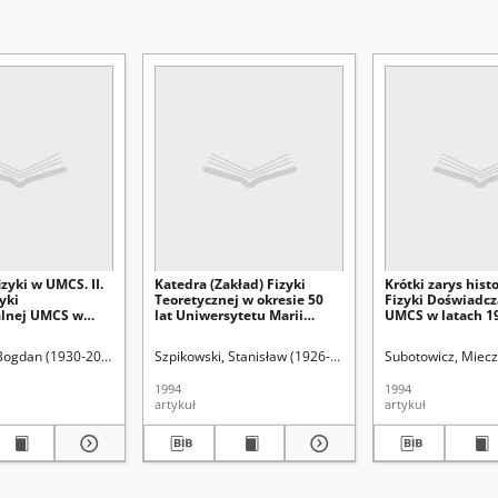
izyki w UMCS. II.
Katedra (Zakład) Fizyki
Krótki zarys hist
yki
Teoretycznej w okresie 50
Fizyki Doświadcz
alnej UMCS w
lat Uniwersytetu Marii
UMCS w latach 1
6-1994
Curie-Skłodowskiej
an. Red.
Bogdan (1930-2011)
Sielewiesiuk, Jan. Red.
Szpikowski, Stanisław (1926-2014)
Sielewiesiuk, Jan. Re
Subotowicz, Miecz
1994
1994
artykuł
artykuł