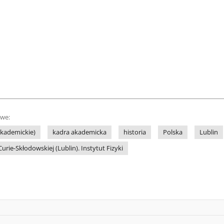
owe:
akademickie)
kadra akademicka
historia
Polska
Lublin
urie-Skłodowskiej (Lublin). Instytut Fizyki