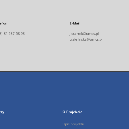
efon
E-Mail
8) 81 537 58 93
j.startek@umcs.pl
u.zielinska@umcs.pl
ksy
O Projekcie
Opis projektu