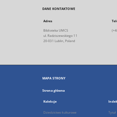
DANE KONTAKTOWE
Adres
Tel
Biblioteka UMCS
(+4
ul. Radziszewskiego 11
20-031 Lublin, Poland
MAPA STRONY
Strona główna
Kolekcje
Inde
Dziedzictwo kulturowe
Tytuł