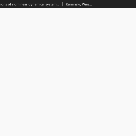
Correlation functions of nonlinear dynamical systems and methods of quantum field theory
Kamiński, Wiesław Andrzej (1949- ); Linkevich, Aleksander D.