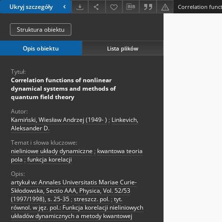
Ukryj szczegóły
Struktura obiektu
Opis obiektu
Lista plików
Tytuł:
Correlation functions of nonlinear
dynamical systems and methods of
quantum field theory
Autor:
Kamiński, Wiesław Andrzej (1949- )
;
Linkevich,
Aleksander D.
Temat i słowa kluczowe:
nieliniowe układy dynamiczne
;
kwantowa teoria
pola
;
funkcja korelacji
Opis:
artykuł w: Annales Universitatis Mariae Curie-
Skłodowska, Sectio AAA, Physica, Vol. 52/53
(1997/1998), s. 25-35
;
streszcz. pol.
;
tyt.
równol. w jęz. pol.: Funkcja korelacji nieliniowych
układów dynamicznych a metody kwantowej