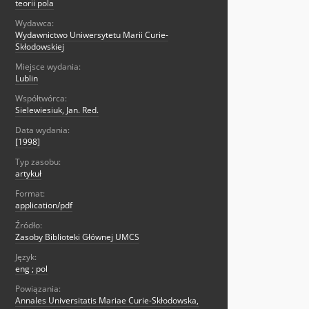
teorii pola
Wydawca:
Wydawnictwo Uniwersytetu Marii Curie-
Skłodowskiej
Miejsce wydania:
Lublin
Współtwórca:
Sielewiesiuk, Jan. Red.
Data wydania:
[1998]
Typ zasobu:
artykuł
Format:
application/pdf
Źródło:
Zasoby Biblioteki Głównej UMCS
Język:
eng ; pol
Powiązania:
Annales Universitatis Mariae Curie-Skłodowska,