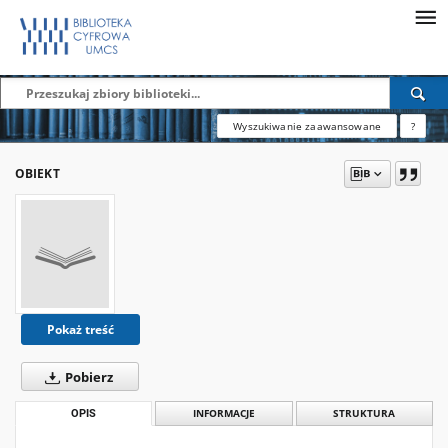
Wyszukiwanie zaawansowane
?
OBIEKT
Pokaż treść
Pobierz
OPIS
INFORMACJE
STRUKTURA