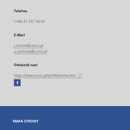
Telefon
(+48) 81 537 58 93
E-Mail
j.startek@umcs.pl
u.zielinska@umcs.pl
Odwiedź nas!
https://www.umcs.pl/pl/biblioteka.htm
Facebook
Link
zewnętrzny,
otworzy
się
w
nowej
MAPA STRONY
karcie