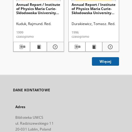
Annual Report / Institute
Annual Report / Institute
Ann
of Physics Maria Curie-
of Physics Maria Curie-
of 
Skłodowska University
Skłodowska University
Sk
1998
1996
19
Kuduk, Rajmund. Red.
Durakiewicz, Tomasz. Red.
Kud
1999
1996
200
czasopismo
czasopismo
cza
Więcej
DANE KONTAKTOWE
Adres
Biblioteka UMCS
ul. Radziszewskiego 11
20-031 Lublin, Poland