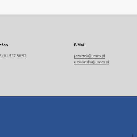
efon
E-Mail
8) 81 537 58 93
j.startek@umcs.pl
u.zielinska@umcs.pl