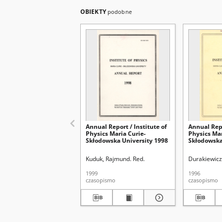
OBIEKTY
podobne
Annual Report / Institute of
Annual Repo
Physics Maria Curie-
Physics Mar
Skłodowska University 1998
Skłodowska
Kuduk, Rajmund. Red.
Durakiewicz
1999
1996
czasopismo
czasopismo