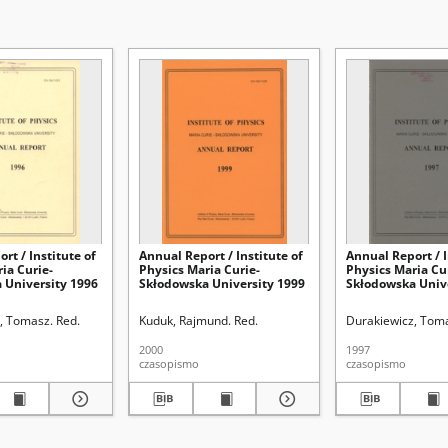
rt / Institute of
Annual Report / Institute of
Annual Report / I
ia Curie-
Physics Maria Curie-
Physics Maria Cu
 University 1996
Skłodowska University 1999
Skłodowska Univ
, Tomasz. Red.
Kuduk, Rajmund. Red.
Durakiewicz, Toma
2000
1997
czasopismo
czasopismo