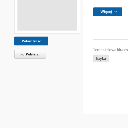
Więcej
Pokaż treść
Temat i słowa klucz
Pobierz
fizyka