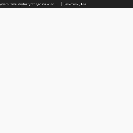
Badania nad wpływem filmu dydaktycznego na wiadomości i umijętności uczniów
Jaśkowski, Franciszek; Paplak, Ewa