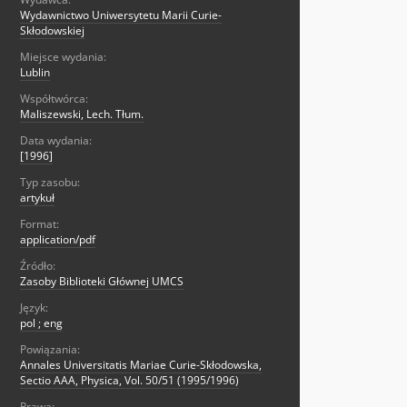
Wydawnictwo Uniwersytetu Marii Curie-
Skłodowskiej
Miejsce wydania:
Lublin
Współtwórca:
Maliszewski, Lech. Tłum.
Data wydania:
[1996]
Typ zasobu:
artykuł
Format:
application/pdf
Źródło:
Zasoby Biblioteki Głównej UMCS
Język:
pol ; eng
Powiązania:
Annales Universitatis Mariae Curie-Skłodowska,
Sectio AAA, Physica, Vol. 50/51 (1995/1996)
Prawa: