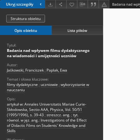
Ukryj szczegóły
Struktura obiektu
Opis obiektu
Lista plików
Tytuł:
Badania nad wpływem filmu dydaktycznego
na wiadomości i umijętności uczniów
Autor:
Jaśkowski, Franciszek
;
Paplak, Ewa
Temat i słowa kluczowe:
filmy dydaktyczne
;
uczniowie
;
wykorzystanie w
nauczaniu
Opis:
artykuł w: Annales Universitatis Mariae Curie-
Skłodowska, Sectio AAA, Physica, Vol. 50/51
(1995/1996), s. 39-43
;
streszcz. ang.
;
tyt.
równol. w jęz. ang.: Investigations of the Effect
of Didactic Films on Students' Knowledge and
Skills
Wydawca: