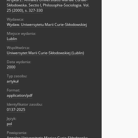
Skłodowska. Sectio I, Philosophia-Sociologia. Vol.
25 (2000), s. 327-330
Wydawca:
Wydaw. Uniwersytetu Marii Curie-Skłodowskiej
Miejsce wydania:
Lublin
Współtwórca:
Uniwersytet Marii Curie-Skłodowskiej (Lublin)
Data wydania:
2000
Typ zasobu:
artykuł
Format:
application/pdf
Identyfikator zasobu:
0137-2025
Język:
pol
Powiązania:
Annales Universitatis Mariae Curie-Skłodowska.