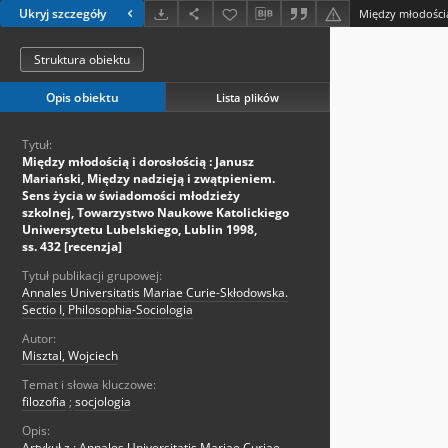
Ukryj szczegóły
Struktura obiektu
Opis obiektu
Lista plików
Tytuł:
Między młodością i dorosłością : Janusz
Mariański, Między nadzieją i zwątpieniem.
Sens życia w świadomości młodzieży
szkolnej, Towarzystwo Naukowe Katolickiego
Uniwersytetu Lubelskiego, Lublin 1998,
ss. 432 [recenzja]
Tytuł publikacji grupowej:
Annales Universitatis Mariae Curie-Skłodowska.
Sectio I, Philosophia-Sociologia
Autor:
Misztal, Wojciech
Temat i słowa kluczowe:
filozofia
;
socjologia
Opis:
Artykuł z.: Annales Universitatis Mariae Curiae-