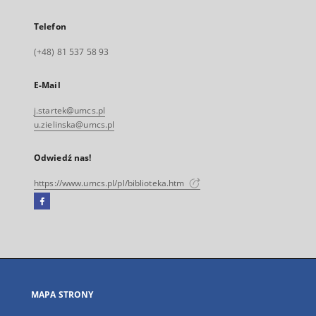
Telefon
(+48) 81 537 58 93
E-Mail
j.startek@umcs.pl
u.zielinska@umcs.pl
Odwiedź nas!
https://www.umcs.pl/pl/biblioteka.htm
Facebook
Link
zewnętrzny,
otworzy
się
w
nowej
MAPA STRONY
karcie