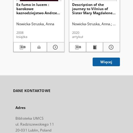
Ex fumo in lucem :
Description of the
Ka
barokowe
journey to Vilnius of
ad
kaznodziejstwo Andrzeja
Sister Mary Magdalene
de
Kochanowskiego
of the Saviour, Anna
Hug
Żaboklicka, a Discalced
Nowicka-Struska, Anna
Nowicka-Struska, Anna.
Aleksandrowi
Grz
Carmelite nun from
Lublin : the first Polish
2008
2020
202
woman's travel journal
książka
artykuł
ksi
from 1638
Więcej
DANE KONTAKTOWE
Adres
Biblioteka UMCS
ul. Radziszewskiego 11
20-031 Lublin, Poland