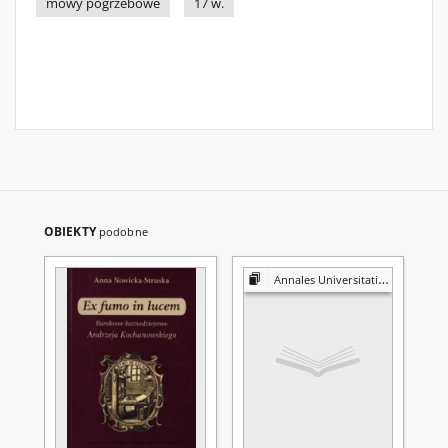
mowy pogrzebowe
17 w.
OBIEKTY
podobne
Annales Universitatis Mariae Curie-Skłodowska. Sectio FF, Philologiae