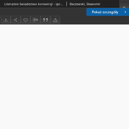
Literackie świadectwo konwersji - sprawa Kaspra Wilkowskiego
Baczewski, Sławomir
Pokaż szczegóły