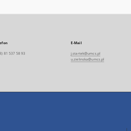
efon
E-Mail
8) 81 537 58 93
j.startek@umcs.pl
u.zielinska@umcs.pl