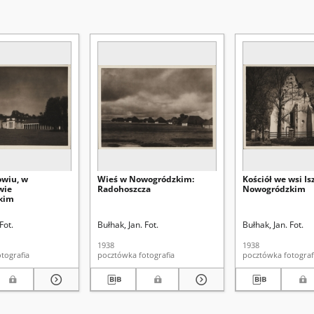
owiu, w
Wieś w Nowogródzkim:
Kościół we wsi Is
wie
Radohoszcza
Nowogródzkim
kim
Fot.
Bułhak, Jan. Fot.
Bułhak, Jan. Fot.
1938
1938
ztówka fotografia
pocztówka fotografia
pocztówka fotogr