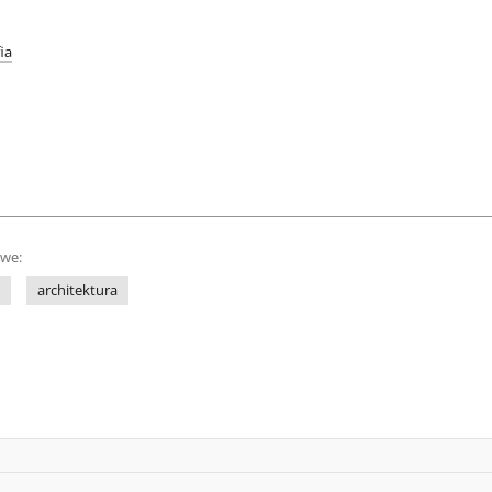
ia
owe:
architektura