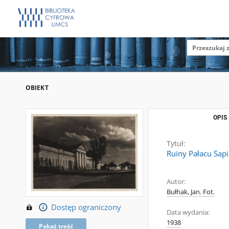
OBIEKT
OPIS
Tytuł:
Ruiny Pałacu Sap
Autor:
Bułhak, Jan. Fot.
Dostęp ograniczony
Data wydania:
1938
Pokaż treść