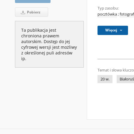
Typ zasobu:
Pobierz
pocztówka
;
fotograf
Ta publikacja jest
Więcej
chroniona prawem
autorskim. Dostęp do jej
cyfrowej wersji jest możliwy
z określonej puli adresów
ip.
Temat i słowa klucz
20 w.
Białoruś