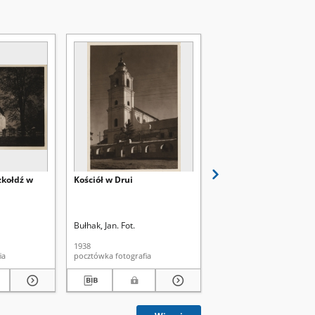
zkołdź w
Kościół w Drui
Rzeka Dźwina pod Dru
Bułhak, Jan. Fot.
Bułhak, Jan. Fot.
1938
1938
afia
pocztówka fotografia
pocztówka fotografia