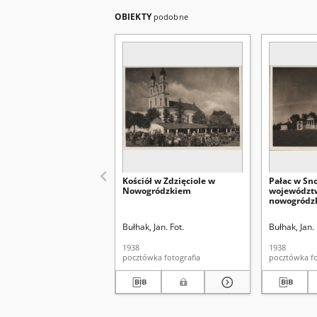
OBIEKTY
podobne
Kościół w Zdzięciole w
Pałac w Sn
Nowogródzkiem
województ
nowogródz
Bułhak, Jan. Fot.
Bułhak, Jan. 
1938
1938
pocztówka fotografia
poc