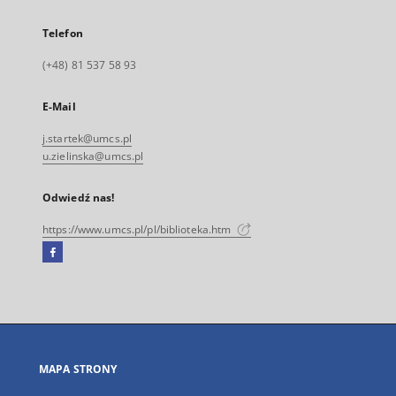
Telefon
(+48) 81 537 58 93
E-Mail
j.startek@umcs.pl
u.zielinska@umcs.pl
Odwiedź nas!
https://www.umcs.pl/pl/biblioteka.htm
Facebook
Link
zewnętrzny,
otworzy
się
w
nowej
MAPA STRONY
karcie