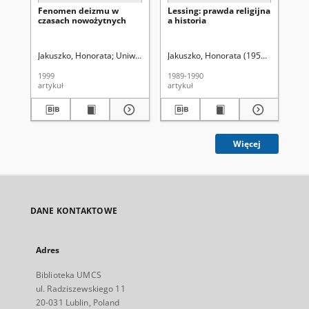
Fenomen deizmu w
Lessing: prawda religijna
Ak
czasach nowożytnych
a historia
id
fil
Jakuszko, Honorata
Uniwersytet Marii Curie-Skłodowskiej (Lublin)
Jakuszko, Honorata (1955- ).
Uniwers
Jak
1999
1989-1990
198
artykuł
artykuł
art
Więcej
DANE KONTAKTOWE
Adres
Biblioteka UMCS
ul. Radziszewskiego 11
20-031 Lublin, Poland