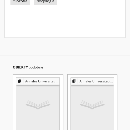
filozofia
socjologia
OBIEKTY
podobne
Annales Universitatis Mariae Curie-Skłodowska. Sectio I, Philosophia-Sociologia
Annales Universitatis Mariae Curie-Skłodowska. Sectio I, Philosophia-Sociologia