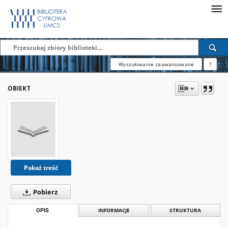
Wyszukiwanie zaawansowane
?
OBIEKT
Pokaż treść
Pobierz
OPIS
INFORMACJE
STRUKTURA