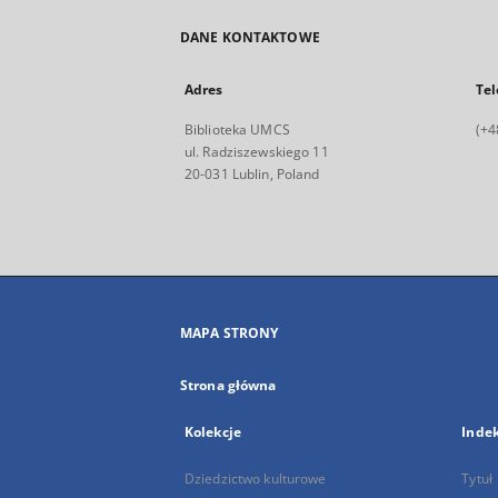
DANE KONTAKTOWE
Adres
Tel
Biblioteka UMCS
(+4
ul. Radziszewskiego 11
20-031 Lublin, Poland
MAPA STRONY
Strona główna
Kolekcje
Inde
Dziedzictwo kulturowe
Tytuł