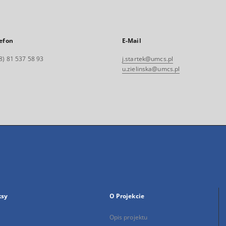
efon
E-Mail
8) 81 537 58 93
j.startek@umcs.pl
u.zielinska@umcs.pl
ksy
O Projekcie
Opis projektu