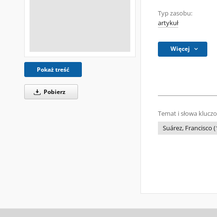
Typ zasobu:
artykuł
Więcej
Pokaż treść
Pobierz
Temat i słowa klucz
Suárez, Francisco 