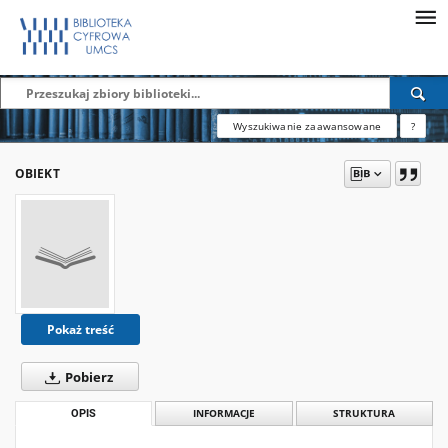
Wyszukiwanie zaawansowane
?
OBIEKT
Pokaż treść
Pobierz
OPIS
INFORMACJE
STRUKTURA