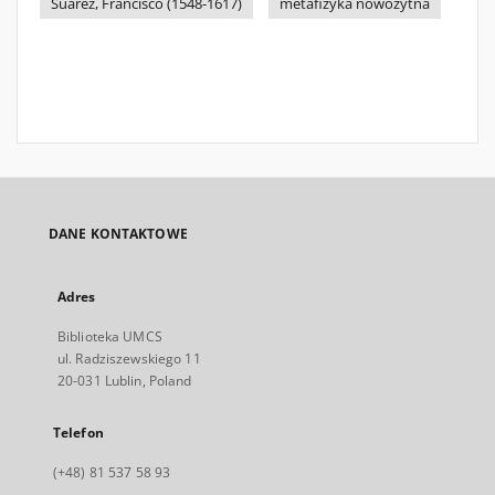
Suárez, Francisco (1548-1617)
metafizyka nowożytna
DANE KONTAKTOWE
Adres
Biblioteka UMCS
ul. Radziszewskiego 11
20-031 Lublin, Poland
Telefon
(+48) 81 537 58 93