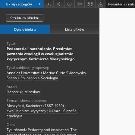
Ukryj szczegóły
Struktura obiektu
Opis obiektu
Lista plików
Tytuł:
Pedanteria i natchnienie. Przedmiot
poznania etnologii w ewolucjonizmie
krytycznym Kazimierza Moszyńskiego
Tytuł publikacji grupowej:
Annales Universitatis Mariae Curie-Skłodowska.
Sectio I, Philosophia-Sociologia
Autor:
Haponiuk, Mirosław
Temat i słowa kluczowe:
Moszyński, Kazimierz (1887-1959)
;
ewolucjonizm krytyczny
;
kultura i filozofia
;
etnologia
Opis:
Tyt. równol.: Pedantry and inspiration. The
object of ethnological inquiry in Kazimierz