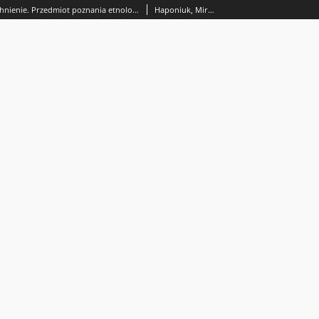
Pedanteria i natchnienie. Przedmiot poznania etnologii w ewolucjonizmie krytycznym Kazimierza Moszyńskiego
Haponiuk, Mirosław