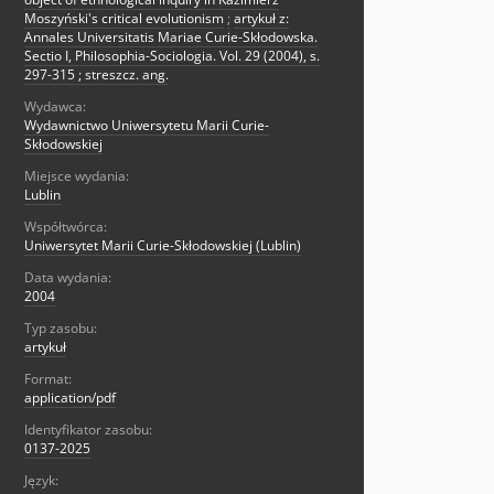
Moszyński's critical evolutionism
;
artykuł z:
Annales Universitatis Mariae Curie-Skłodowska.
Sectio I, Philosophia-Sociologia. Vol. 29 (2004), s.
297-315 ; streszcz. ang.
Wydawca:
Wydawnictwo Uniwersytetu Marii Curie-
Skłodowskiej
Miejsce wydania:
Lublin
Współtwórca:
Uniwersytet Marii Curie-Skłodowskiej (Lublin)
Data wydania:
2004
Typ zasobu:
artykuł
Format:
application/pdf
Identyfikator zasobu:
0137-2025
Język: