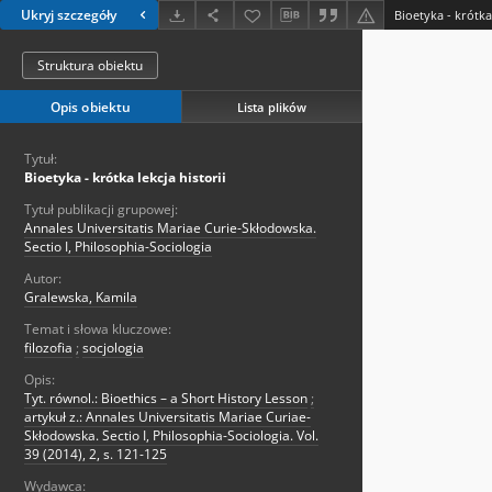
Ukryj szczegóły
Bioetyka - krótka 
Struktura obiektu
Opis obiektu
Lista plików
Tytuł:
Bioetyka - krótka lekcja historii
Tytuł publikacji grupowej:
Annales Universitatis Mariae Curie-Skłodowska.
Sectio I, Philosophia-Sociologia
Autor:
Gralewska, Kamila
Temat i słowa kluczowe:
filozofia
;
socjologia
Opis:
Tyt. równol.: Bioethics – a Short History Lesson
;
artykuł z.: Annales Universitatis Mariae Curiae-
Skłodowska. Sectio I, Philosophia-Sociologia. Vol.
39 (2014), 2, s. 121-125
Wydawca: