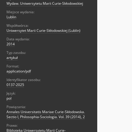
Wydaw. Uniwersytetu Marii Curie-Skłodowskiej
Miejsce wydania:
Lublin
Współtwórca:
Uniwersytet Marii Curie-Skłodowskiej (Lublin)
Data wydania:
2014
Typ zasobu:
artykuł
Format:
application/pdf
Identyfikator zasobu:
0137-2025
Język:
pol
Powiązania:
Annales Universitatis Mariae Curie-Skłodowska.
Sectio I, Philosophia-Sociologia. Vol. 39 (2014), 2
Prawa:
Biblioteka Uniwersytetu Marii Curie-