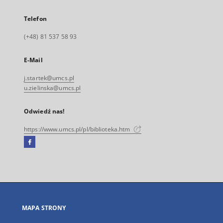
Telefon
(+48) 81 537 58 93
E-Mail
j.startek@umcs.pl
u.zielinska@umcs.pl
Odwiedź nas!
https://www.umcs.pl/pl/biblioteka.htm
Facebook
Link
zewnętrzny,
otworzy
się
w
nowej
MAPA STRONY
karcie