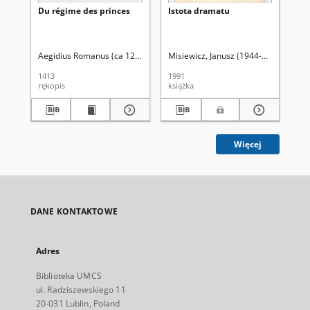
Du régime des princes
Istota dramatu
Or
wł
sp
tr
pr
Aegidius Romanus (ca 1243-1316). Aut. oryg.
Misiewicz, Janusz (1944-2015)
Ple
1413
1991
201
rękopis
książka
art
Więcej
DANE KONTAKTOWE
Adres
Biblioteka UMCS
ul. Radziszewskiego 11
20-031 Lublin, Poland