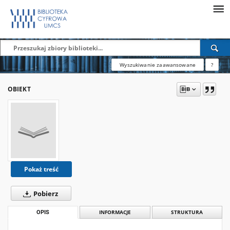
Wyszukiwanie zaawansowane
?
OBIEKT
Pokaż treść
Pobierz
OPIS
INFORMACJE
STRUKTURA