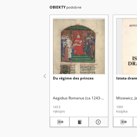
OBIEKTY
podobne
Du régime des princes
Istota dra
Aegidius Romanus (ca 1243-1316). Aut. oryg.
Misiewicz, 
1413
1991
rękopis
książka