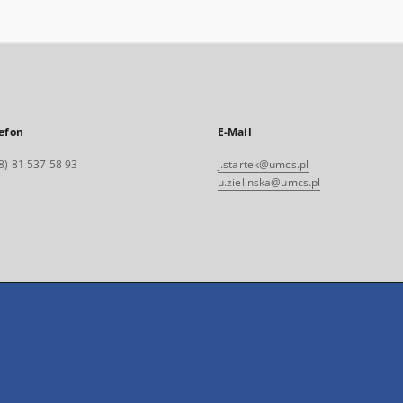
efon
E-Mail
8) 81 537 58 93
j.startek@umcs.pl
u.zielinska@umcs.pl