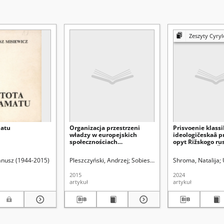
Zeszyty Cyrylo-
matu
Organizacja przestrzeni
Prisvoenie klassi
władzy w europejskich
ideologičeskaâ p
społecznościach
opyt Rižskogo ru
tradycyjnych – zarys
teatra Mihaila Č
problemu
Janusz (1944-2015)
Pleszczyński, Andrzej
Sobiesiak, Joanna Aleksandra. Re
Shroma, Natalija
2015
2024
artykuł
artykuł