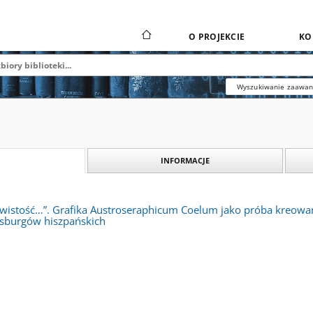
O PROJEKCIE
KO
Wyszukiwanie zaawa
INFORMACJE
ywistość…”. Grafika Austroseraphicum Coelum jako próba kreowa
sburgów hiszpańskich