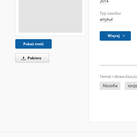
2014
Typ zasobu:
artykuł
Więcej
Pokaż treść
Pobierz
Temat i słowa klucz
filozofia
socjo