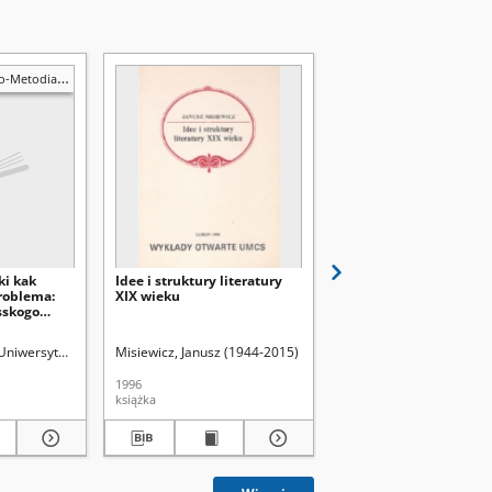
Metodiańskie
ki kak
Idee i struktury literatury
Philosophon Agora 19
roblema:
XIX wieku
sskogo
ehova
d.
Uniwersytet Marii Curie-Skłodowskiej (Lublin). Zakład Językoznawstwa Słowiańsk
Misiewicz, Janusz (1944-2015)
Uniwersytet Marii Curie-
1996
1989
książka
czasopismo