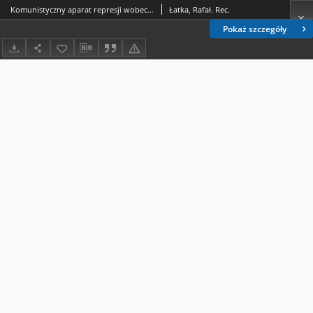
Komunistyczny aparat represji wobec jezuitów Prowincji Polski Południowej, "Kościół w Okowach", t. 5, red. Andrzej Paweł Bieś, Filip Musiał, Instytut Pamięci Narodowej - WAM Kraków 2014, ss. 380: [recenzja]
Łatka, Rafał. Rec.
Pokaż szczegóły