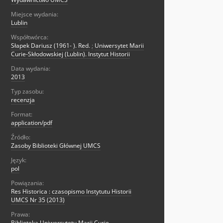
Miejsce wydania:
Lublin
Współtwórca:
Słapek Dariusz (1961- ). Red.
;
Uniwersytet Marii
Curie-Skłodowskiej (Lublin). Instytut Historii
Data wydania:
2013
Typ zasobu:
recenzja
Format:
application/pdf
Źródło:
Zasoby Biblioteki Głównej UMCS
Język:
pol
Powiązania:
Res Historica : czasopismo Instytutu Historii
UMCS Nr 35 (2013)
Prawa:
Biblioteka Uniwersytetu Marii Curie-