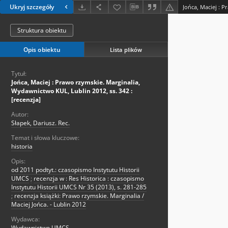
Ukryj szczegóły
Struktura obiektu
Opis obiektu
Lista plików
Tytuł:
Jońca, Maciej : Prawo rzymskie. Marginalia,
Wydawnictwo KUL, Lublin 2012, ss. 342 :
[recenzja]
Autor:
Słapek, Dariusz. Rec.
Temat i słowa kluczowe:
historia
Opis:
od 2011 podtyt.: czasopismo Instytutu Historii
UMCS
;
recenzja w : Res Historica : czasopismo
Instytutu Historii UMCS Nr 35 (2013), s. 281-285
;
recenzja książki: Prawo rzymskie. Marginalia /
Maciej Jońca. - Lublin 2012
Wydawca:
Wydawnictwo UMCS