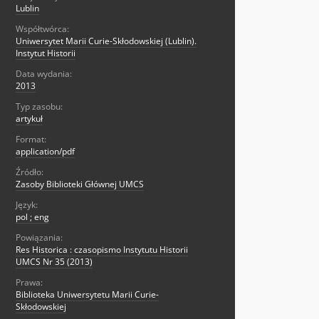
Lublin
Współtwórca:
Uniwersytet Marii Curie-Skłodowskiej (Lublin).
Instytut Historii
Data wydania:
2013
Typ zasobu:
artykuł
Format:
application/pdf
Źródło:
Zasoby Biblioteki Głównej UMCS
Język:
pol ; eng
Powiązania:
Res Historica : czasopismo Instytutu Historii
UMCS Nr 35 (2013)
Prawa:
Biblioteka Uniwersytetu Marii Curie-
Skłodowskiej