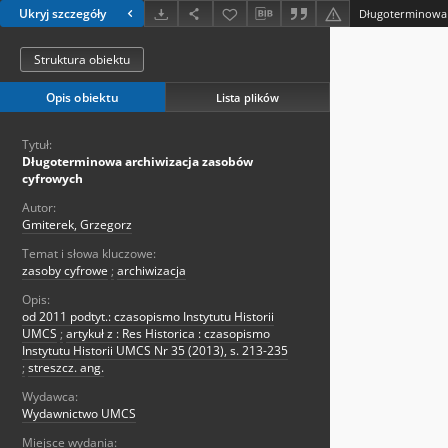
Ukryj szczegóły
Długoterminowa 
Struktura obiektu
Opis obiektu
Lista plików
Tytuł:
Długoterminowa archiwizacja zasobów
cyfrowych
Autor:
Gmiterek, Grzegorz
Temat i słowa kluczowe:
zasoby cyfrowe
;
archiwizacja
Opis:
od 2011 podtyt.: czasopismo Instytutu Historii
UMCS
;
artykuł z : Res Historica : czasopismo
Instytutu Historii UMCS Nr 35 (2013), s. 213-235
;
streszcz. ang.
Wydawca:
Wydawnictwo UMCS
Miejsce wydania: