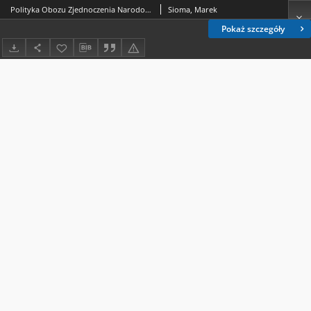
Polityka Obozu Zjednoczenia Narodowego wobec wsi i chłopów w latach 1937-1939
Sioma, Marek
Pokaż szczegóły