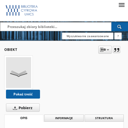
Wyszukiwanie zaawansowane
?
OBIEKT
Pokaż treść
Pobierz
OPIS
INFORMACJE
STRUKTURA