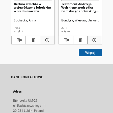
Drobna szlachta w
Testament Andrzeja
Ko
województwie lubelskim
Wolskiego, podsędka
Za
w średniowieczu
ziemskiego chełmskiego,
dó
z 1739 roku. Karta z
dziejów karier
Sochacka, Anna
Bondyra, Wiesław
Uniwersytet Marii 
Bo
szlacheckich i
sarmackich fundacji
1985
2011
202
artykuł
artykuł
art
Więcej
DANE KONTAKTOWE
Adres
Biblioteka UMCS
ul. Radziszewskiego 11
20-031 Lublin, Poland