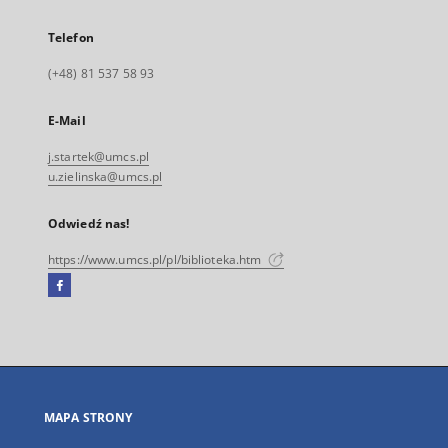
Telefon
(+48) 81 537 58 93
E-Mail
j.startek@umcs.pl
u.zielinska@umcs.pl
Odwiedź nas!
https://www.umcs.pl/pl/biblioteka.htm
Facebook
Link
zewnętrzny,
otworzy
się
w
nowej
MAPA STRONY
karcie