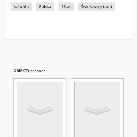
szlachta
Polska
18 w.
Świeżawscy (ród)
OBIEKTY
podobne